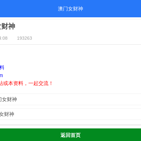
澳门女财神
女财神
:08
193263
资料
m
站或本资料，一起交流！
澳门女财神
门女财神
返回首页